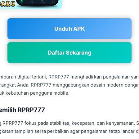
Unduh APK
Daftar Sekarang
 hiburan digital terkini, RPRP777 menghadirkan pengalaman ya
erangkat Anda. RPRP777 menggabungkan desain modern dengan
tuk kebutuhan pengguna mobile.
milih RPRP777
RPRP777 fokus pada stabilitas, kecepatan, dan kenyamanan. 
tan tampilan serta perbaikan agar pengalaman tetap lancar di