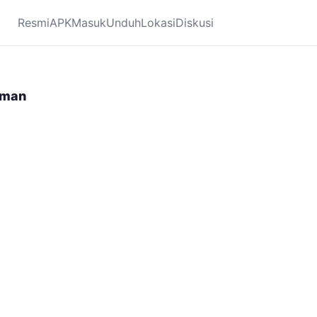
Resmi
APK
Masuk
Unduh
Lokasi
Diskusi
aman