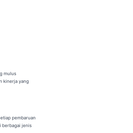
ng mulus
 kinerja yang
Setiap pembaruan
 berbagai jenis