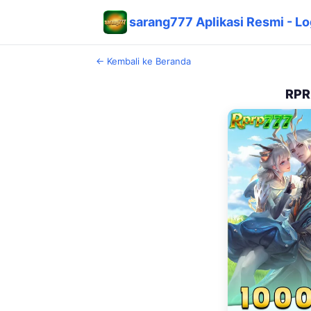
sarang777 Aplikasi Resmi - L
← Kembali ke Beranda
RPR